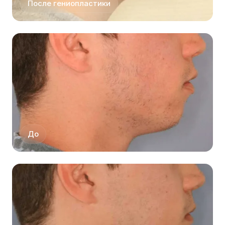
После гениопластики
До