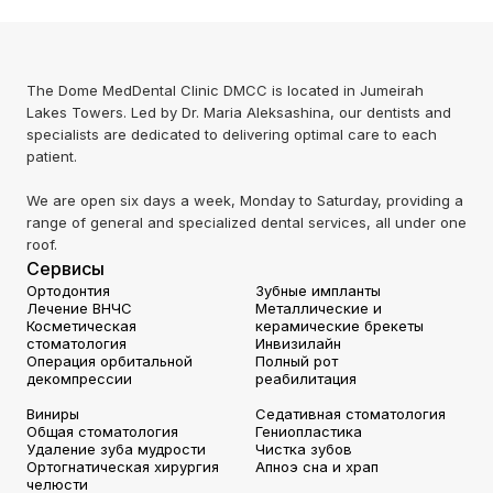
The Dome MedDental Clinic DMCC is located in Jumeirah
Lakes Towers. Led by Dr. Maria Aleksashina, our dentists and
specialists are dedicated to delivering optimal care to each
patient.
We are open six days a week, Monday to Saturday, providing a
range of general and specialized dental services, all under one
roof.
Сервисы
Ортодонтия
Зубные импланты
Лечение ВНЧС
Металлические и
Косметическая
керамические брекеты
стоматология
Инвизилайн
Операция орбитальной
Полный рот
декомпрессии
реабилитация
Виниры
Седативная стоматология
Общая стоматология
Гениопластика
Удаление зуба мудрости
Чистка зубов
Ортогнатическая хирургия
Апноэ сна и храп
челюсти