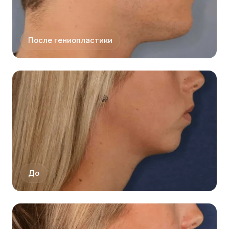
После гениопластики
До