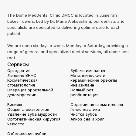
The Dome MedDental Clinic DMCC is located in Jumeirah
Lakes Towers. Led by Dr. Maria Aleksashina, our dentists and
specialists are dedicated to delivering optimal care to each
patient.
We are open six days a week, Monday to Saturday, providing a
range of general and specialized dental services, all under one
roof.
Сервисы
Ортодонтия
Зубные импланты
Лечение ВНЧС
Металлические и
Косметическая
керамические брекеты
стоматология
Инвизилайн
Операция орбитальной
Полный рот
декомпрессии
реабилитация
Виниры
Седативная стоматология
Общая стоматология
Гениопластика
Удаление зуба мудрости
Чистка зубов
Ортогнатическая хирургия
Апноэ сна и храп
челюсти
Отбеливание зубов