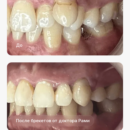
До
После брекетов от доктора Рами