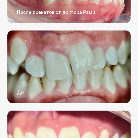
После брекетов от доктора Рами
До