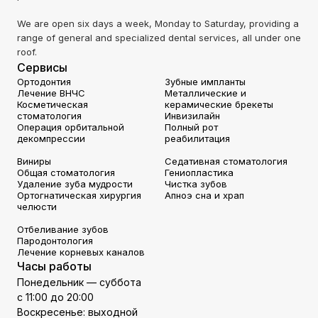
We are open six days a week, Monday to Saturday, providing a
range of general and specialized dental services, all under one
roof.
Сервисы
Ортодонтия
Зубные импланты
Лечение ВНЧС
Металлические и
Косметическая
керамические брекеты
стоматология
Инвизилайн
Операция орбитальной
Полный рот
декомпрессии
реабилитация
Виниры
Седативная стоматология
Общая стоматология
Гениопластика
Удаление зуба мудрости
Чистка зубов
Ортогнатическая хирургия
Апноэ сна и храп
челюсти
Отбеливание зубов
Пародонтология
Лечение корневых каналов
Часы работы
Понедельник — суббота
с 11:00 до 20:00
Воскресенье: выходной