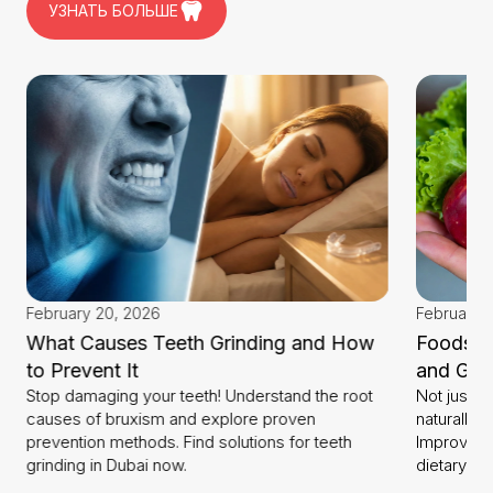
УЗНАТЬ БОЛЬШЕ
February 20, 2026
February 5
What Causes Teeth Grinding and How
Foods T
to Prevent It
and Gu
Stop damaging your teeth! Understand the root
Not just b
causes of bruxism and explore proven
naturally 
prevention methods. Find solutions for teeth
Improve yo
grinding in Dubai now.
dietary ch