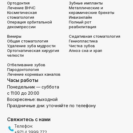
Ортодонтия
Зубные импланты
Лечение ВНЧС
Металлические и
Косметическая
керамические брекеты
стоматология
Инвизилайн
Операция орбитальной
Полный рот
декомпрессии
реабилитация
Виниры
Седативная стоматология
Общая стоматология
Гениопластика
Удаление зуба мудрости
Чистка зубов
Ортогнатическая хирургия
Апноэ сна и храп
челюсти
Отбеливание зубов
Пародонтология
Лечение корневых каналов
Часы работы
Понедельник — суббота
с 11:00 до 20:00
Воскресенье: выходной
Праздничные дни: уточняйте по телефону
Свяжитесь с нами
Телефон:
+971 4 3999 772