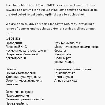
The Dome MedDental Clinic DMCC is located in Jumeirah Lakes
Towers. Led by Dr. Maria Aleksashina, our dentists and specialists
are dedicated to delivering optimal care to each patient.
We are open six days a week, Monday to Saturday, providing a
range of general and specialized dental services, all under one
roof.
Сервисы
Ортодонтия
Зубные импланты
Лечение ВНЧС
Металлические и керамические
Косметическая стоматология
брекеты
Операция орбитальной
Инвизилайн
декомпрессии
Полный рот
реабилитация
Виниры
Седативная стоматология
Общая стоматология
Гениопластика
Удаление зуба мудрости
Чистка зубов
Ортогнатическая хирургия
Апноэ сна и храп
челюсти
Отбеливание зубов
Пародонтология
Лечение корневых каналов
Часы работы