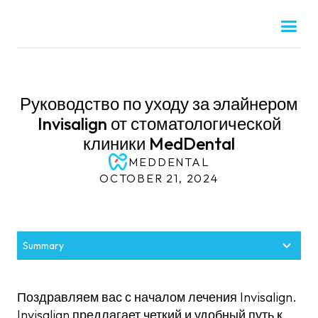
Руководство по уходу за элайнером
Invisalign от стоматологической
клиники MedDental
MEDDENTAL
OCTOBER 21, 2024
Summary
Поддержание кристально чистых элайнеров
Дополнительные советы по оптимальному
Помимо уборки
уходу
Поздравляем вас с началом лечения Invisalign.
Invisalign предлагает четкий и удобный путь к