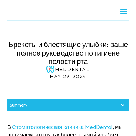
Брекеты и блестящие улыбки: ваше
полное руководство по гигиене
полости рта
MEDDENTAL
MAY 29, 2024
Summary
Почему гигиена полости рта так важна с
Стоматологическая клиника MedDental готова
Основные советы по гигиене полости рта для
Дополнительные советы для здоровой улыбки
Не ставьте под угрозу здоровье полости рта
помощью брекетов?
помочь
тех, кто носит брекеты
В
Стоматологическая клиника MedDental
, мы
понимаем, что путь к более прямой улыбке с