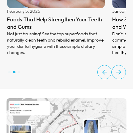
February 5, 2026
January 27
Foods That Help Strengthen Your Teeth
How Stre
and Gums
and Wha
Not just brushing! See the top superfoods that
Don't let 
naturally clean teeth and rebuild enamel. Improve
common sig
your dental hygiene with these simple dietary
simple ste
changes.
healthy a