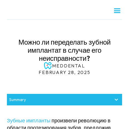
Можно ли переделать зубной
имплантат в случае его
неисправности?
MEDDENTAL
FEBRUARY 28, 2025
Summary
Почему имплантаты терпят неудачу?
Поддержание вашей новой улыбки
Замена неисправных зубных имплантатов:
Вот чего вы можете ожидать в процессе
Запишитесь на бесплатную консультацию
второй шанс
замены:
сегодня
Зубные импланты
произвели революцию в
области протезирования зубов, предложив