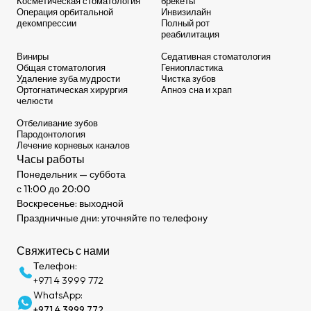
Косметическая стоматология
брекеты
Операция орбитальной
Инвизилайн
декомпрессии
Полный рот
реабилитация
Виниры
Седативная стоматология
Общая стоматология
Гениопластика
Удаление зуба мудрости
Чистка зубов
Ортогнатическая хирургия
Апноэ сна и храп
челюсти
Отбеливание зубов
Пародонтология
Лечение корневых каналов
Часы работы
Понедельник — суббота
с 11:00 до 20:00
Воскресенье: выходной
Праздничные дни: уточняйте по телефону
Свяжитесь с нами
Телефон:
+971 4 3999 772
WhatsApp:
+971 4 3999 772