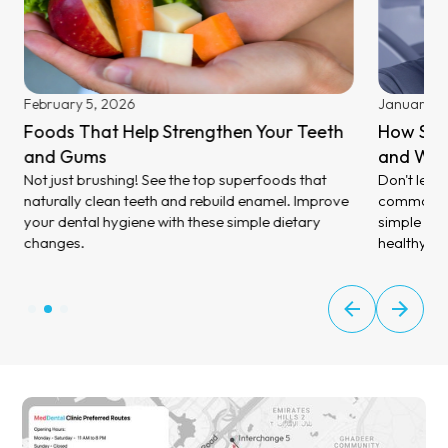
February 5, 2026
January 27
Foods That Help Strengthen Your Teeth
How Stre
and Gums
and Wha
Not just brushing! See the top superfoods that
Don't let 
naturally clean teeth and rebuild enamel. Improve
common sig
your dental hygiene with these simple dietary
simple ste
changes.
healthy a