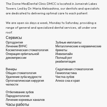
The Dome MedDental Clinic DMCC is located in Jumeirah Lakes
Towers. Led by Dr. Maria Aleksashina, our dentists and specialists
are dedicated to delivering optimal care to each patient.
We are open six days a week, Monday to Saturday, providing a
range of general and specialized dental services, all under one
roof.
Сервисы
Ортодонтия
Зубные импланты
Лечение ВНЧС
Металлические и керамические
Косметическая стоматология
брекеты
Операция орбитальной
Инвизилайн
декомпрессии
Полный рот
реабилитация
Виниры
Седативная стоматология
Общая стоматология
Гениопластика
Удаление зуба мудрости
Чистка зубов
Ортогнатическая хирургия
Апноэ сна и храп
челюсти
Отбеливание зубов
Пародонтология
Лечение корневых каналов
Часы работы