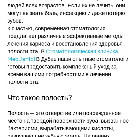
Предотвращение кариеса
людей всех возрастов. Если их не лечить, они
могут вызвать боль, инфекцию и даже потерю
Почему стоит выбрать стоматологическую
зубов.
клинику MedDental для лечения кариеса?
К счастью, современная стоматология
предлагает различные эффективные методы
Не позволяйте кариесу испортить вашу
лечения кариеса и восстановления здоровья
улыбку
полости рта. В
Стоматологическая клиника
MedDental
В Дубае наши опытные стоматологи
готовы предоставить комплексный уход за
всеми вашими потребностями в лечении
полости рта.
Что такое полость?
Полость — это отверстие или поврежденное
место на твердой поверхности зуба, вызванное
бактериями, вырабатывающими кислоты,
разрушающие зубную эмаль. На ранних