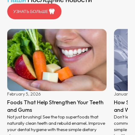
УЗНАТЬ БОЛЬШЕ
February 5, 2026
January 27
Foods That Help Strengthen Your Teeth
How Stre
and Gums
and Wha
Not just brushing! See the top superfoods that
Don't let 
naturally clean teeth and rebuild enamel. Improve
common sig
your dental hygiene with these simple dietary
simple ste