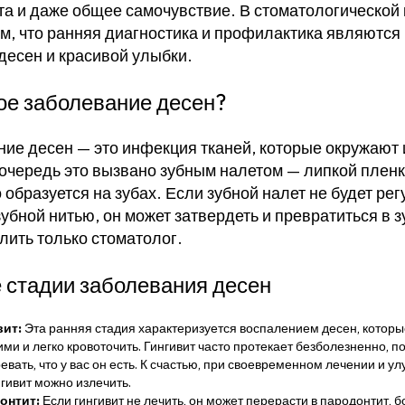
та и даже общее самочувствие. В стоматологической
м, что ранняя диагностика и профилактика являются
десен и красивой улыбки.
ое заболевание десен?
ие десен — это инфекция тканей, которые окружают
очередь это вызвано зубным налетом — липкой пленк
 образуется на зубах. Если зубной налет не будет ре
зубной нитью, он может затвердеть и превратиться в 
лить только стоматолог.
 стадии заболевания десен
вит:
Эта ранняя стадия характеризуется воспалением десен, которые
ми и легко кровоточить. Гингивит часто протекает безболезненно, п
евать, что у вас он есть. К счастью, при своевременном лечении и у
нгивит можно излечить.
онтит:
Если гингивит не лечить, он может перерасти в пародонтит,