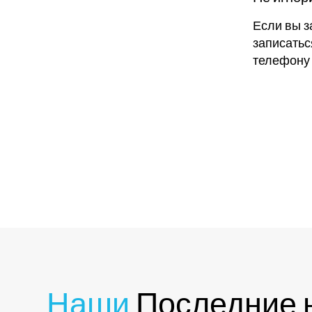
Если вы з
записатьс
телефон
Наши
Последние 