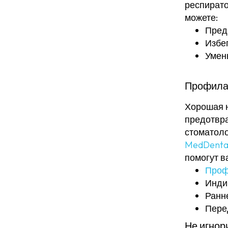
респирато
можете:
Пред
Избе
Умен
Профилак
Хорошая н
предотвра
стоматоло
MedDenta
помогут в
Проф
Инди
Ранн
Пере
Не игнор