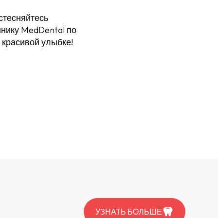
стесняйтесь
инику MedDental по
и красивой улыбке!
УЗНАТЬ БОЛЬШЕ