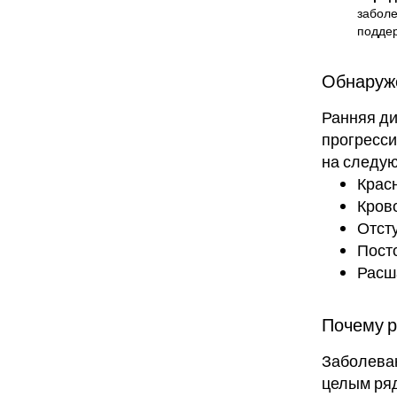
заболе
поддер
Обнаруж
Ранняя д
прогресси
на следую
Крас
Кров
Отст
Пост
Расш
Почему 
Заболеван
целым ряд