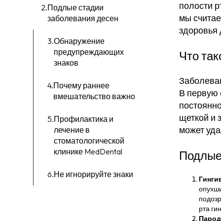
полости р
Подлые стадии
мы считае
заболевания десен
здоровья 
Обнаружение
предупреждающих
Что так
знаков
Заболеван
Почему раннее
В первую 
вмешательство важно
постоянно
щеткой и 
Профилактика и
может уда
лечение в
стоматологической
клинике MedDental
Подлые
Не игнорируйте знаки
Гинги
опухши
подозр
рта ги
Парод