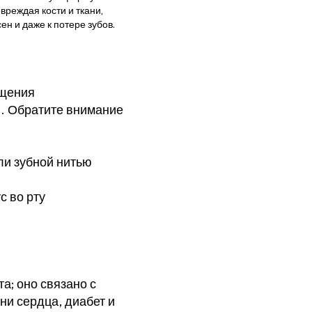
вреждая кости и ткани,
н и даже к потере зубов.
ащения
. Обратите внимание
ли зубной нитью
с во рту
а; оно связано с
и сердца, диабет и