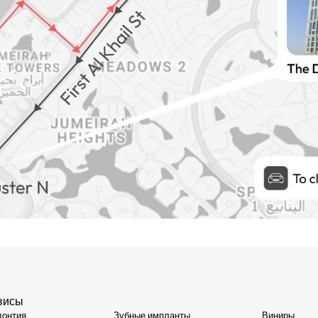
висы
донтия
Зубные импланты
Виниры