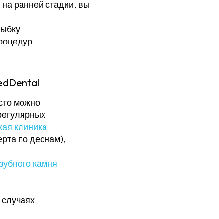
на ранней стадии, вы
лыбку
процедур
edDental
асто можно
регулярных
кая клиника
рта по деснам),
зубного камня
 случаях