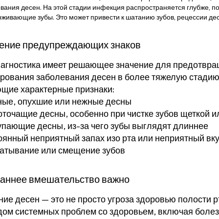
вания десен. На этой стадии инфекция распространяется глубже, по
живающие зубы. Это может привести к шатанию зубов, рецессии десе
ение предупреждающих знаков
иагностика имеет решающее значение для предотвр
рования заболевания десен в более тяжелую стадию
щие характерные признаки:
ные, опухшие или нежные десны
оточащие десны, особенно при чистке зубов щеткой и
упающие десны, из-за чего зубы выглядят длиннее
оянный неприятный запах изо рта или неприятный вку
атывание или смещение зубов
раннее вмешательство важно
ие десен — это не просто угроза здоровью полости рт
ом системных проблем со здоровьем, включая болезн